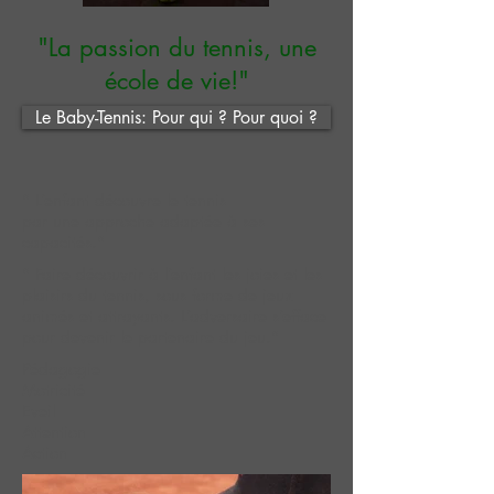
"La passion du tennis,
une
école de vie!"
Le Baby-Tennis: Pour qui ? Pour quoi ?
" L’enfant découvre le tennis
par une approche adaptée à ses
capacités."
" Faire découvrir
à l’enfant les joies et les
plaisirs du tennis, sous
forme de jeux
animés et attrayants. L’adversaire s’efface
pour devenir le partenaire du jeu."
Pédagogie
Motricité
Eveil
Attention
Action